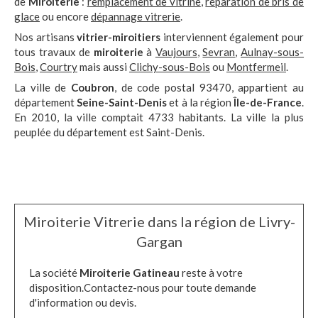
de
Miroiterie
:
remplacement de vitrine
,
réparation de bris de
glace
ou encore
dépannage vitrerie
.
Nos artisans
vitrier-miroitiers
interviennent également pour
tous travaux de
miroiterie
à
Vaujours
,
Sevran
,
Aulnay-sous-
Bois
,
Courtry
mais aussi
Clichy-sous-Bois
ou
Montfermeil
.
La ville de
Coubron
, de code postal 93470, appartient au
département
Seine-Saint-Denis
et à la région
Île-de-France
.
En 2010, la ville comptait 4733 habitants. La ville la plus
peuplée du département est Saint-Denis.
Miroiterie Vitrerie dans la région de Livry-
Gargan
La société
Miroiterie Gatineau
reste à votre
disposition.Contactez-nous pour toute demande
d'information ou devis.